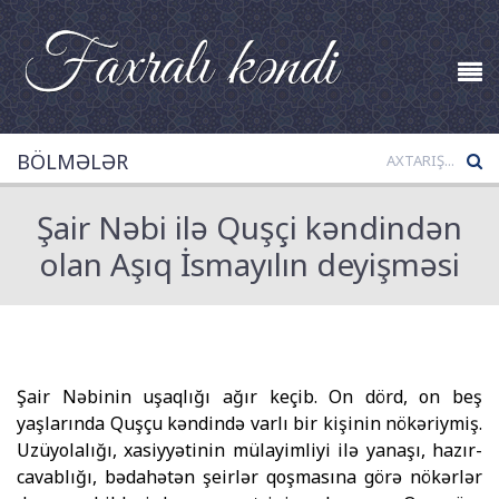
BÖLMƏLƏR
Şair Nəbi ilə Quşçi kəndindən
olan Aşıq İsmayılın deyişməsi
Şair Nəbinin uşaqlığı ağır keçib. On dörd, on beş
yaşlarında Quşçu kəndində varlı bir kişinin nökəriymiş.
Uzüyolalığı, xasiyyətinin mülayimliyi ilə yanaşı, hazır-
cavablığı, bədahətən şeirlər qoşmasına görə nökərlər