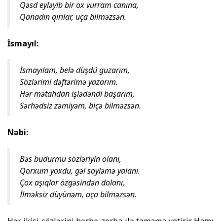
Qəsd eyləyib bir ox vurram canına,
Qanadın qırılar, uça bilməzsən.
İsmayıl:
İsmayılam, belə düşdü guzarım,
Sözlərimi dəftərimə yazarım.
Hər mətahdan işlədəndi başarım,
Sərhədsiz zəmiyəm, biçə bilməzsən.
Nəbi:
Bəs budurmu sözləriyin olanı,
Qorxum yoxdu, gəl söyləmə yalanı.
Çox aşıqlar özgəsindən dolanı,
İlməksiz düyünəm, aça bilməzsən.