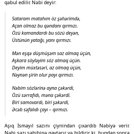
qəbul edilir. Nəbi deyir:
Sataram matahım öz şəhərimdə,
Açan olmaz bu qəndanı qırmızı.
Özü kamandardı bu sözü deyən,
Üstünün yatağı, yanı qırmızı.
Mən eşqə düşmüşəm saz almaq üçün,
Aşkara söyləyim söz almaq üçün.
Deyim müxtəsəri, az olmaq üçün,
Nəynən şirin olur payı qırmızı.
Nəbim sözlərinə ayna çəkərdi,
Özü sərrafıdı, məna çəkərdi.
Biri samovardı, biri şəkərdi,
Əcəb səfalıdı çayı – qırmızı.
Aşıq İsmayıl sazını çiynindən çıxardıb Nəbiyə verir.
Nəbi sazı sahibinə qaytarır və bildirir ki, bundan sonra