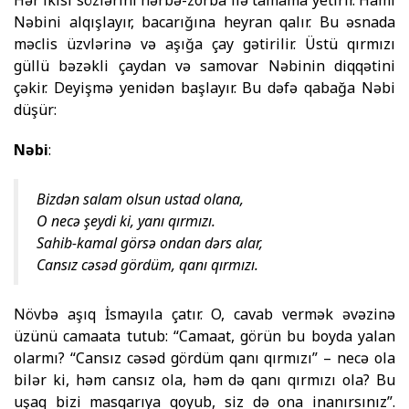
Hər ikisi sözlərini hərbə-zorba ilə tamama yetirir. Hamı
Nəbini alqışlayır, bacarığına heyran qalır. Bu əsnada
məclis üzvlərinə və aşığa çay gətirilir. Üstü qırmızı
güllü bəzəkli çaydan və samovar Nəbinin diqqətini
çəkir. Deyişmə yenidən başlayır. Bu dəfə qabağa Nəbi
düşür:
Nəbi
:
Bizdən salam olsun ustad olana,
O necə şeydi ki, yanı qırmızı.
Sahib-kamal görsə ondan dərs alar,
Cansız cəsəd gördüm, qanı qırmızı.
Növbə aşıq İsmayıla çatır. O, cavab vermək əvəzinə
üzünü camaata tutub: “Camaat, görün bu boyda yalan
olarmı? “Cansız cəsəd gördüm qanı qırmızı” – necə ola
bilər ki, həm cansız ola, həm də qanı qırmızı ola? Bu
uşaq bizi masqarıya qoyub, siz də ona inanırsınız”.