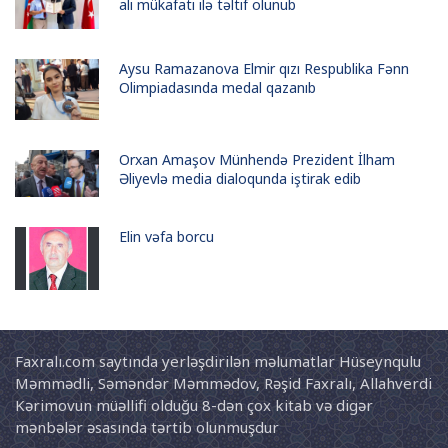
ali mükafatı ilə təltif olunub
Aysu Ramazanova Elmir qızı Respublika Fənn
Olimpiadasında medal qazanıb
Orxan Amaşov Münhendə Prezident İlham
Əliyevlə media dialoqunda iştirak edib
Elin vəfa borcu
Faxralı.com saytında yerləşdirilən məlumatlar Hüseynqulu
Məmmədli, Səməndər Məmmədov, Rəşid Faxralı, Allahverdi
Kərimovun müəllifi olduğu 8-dən çox kitab və digər
mənbələr əsasında tərtib olunmuşdur