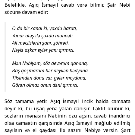
Beləliklə, Aşıq İsmayıl cavab verə bilmir. Şair Nəbi
sözünə davam edir:
O da bir xandı ki, yoxdu baratı,
Yanar atəş ilə çoxdu möhnəti.
Ali məclislərin şanı, şöhrəti,
Nəylə aşkar eylər yanı qırmızı.
Mən Nəbiyəm, söz deyərəm qanana,
Baş qoşmaram hər deyilən hədyana.
Tilsimdən donu var, gələr meydana,
Görən olmaz onun dəni qırmızı.
Söz tamama yetir. Aşıq İsmayıl incik halda camaata
deyir ki, bu uşaq yenə yalan danışır. Təklif olunur ki,
sözlərin mənasını Nəbinin özü açsın, cavab inandırıcı
olsa camaatın qarşısında Aşıq İsmayıl məğlub edilmiş
sayılsın və el qaydası ilə sazını Nəbiyə versin. Şərt