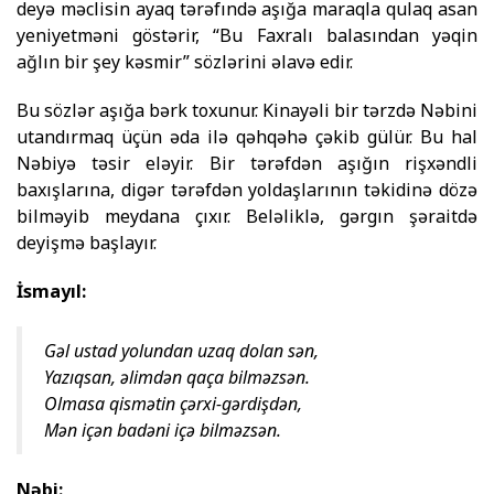
deyə məclisin ayaq tərəfındə aşığa maraqla qulaq asan
yeniyetməni göstərir, “Bu Faxralı balasından yəqin
ağlın bir şey kəsmir” sözlərini əlavə edir.
Bu sözlər aşığa bərk toxunur. Kinayəli bir tərzdə Nəbini
utandırmaq üçün əda ilə qəhqəhə çəkib gülür. Bu hal
Nəbiyə təsir eləyir. Bir tərəfdən aşığın rişxəndli
baxışlarına, digər tərəfdən yoldaşlarının təkidinə dözə
bilməyib meydana çıxır. Beləliklə, gərgın şəraitdə
deyişmə başlayır.
İsmayıl:
Gəl ustad yolundan uzaq dolan sən,
Yazıqsan, əlimdən qaça bilməzsən.
Olmasa qismətin çərxi-gərdişdən,
Mən içən badəni içə bilməzsən.
Nəbi: