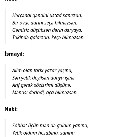
Hərçəndi gəndini ustad sanırsan,
Bir ovuc darını seçə bilməzsən.
Gəmisiz düşübsən dərin dəryaya,
Təkində qalarsan, keçə bilməzsən.
İsmayıl:
Alim olan tarix yazar yaşına,
Sən yetik deyilsən dünya işinə.
Arif gərək sözlərimi düşünə,
Mənası dərindi, aça bilməzsən.
Nəbi:
Söhbət üçün mən də gəldim yanına,
Yetik oldum hesabına, sanına.