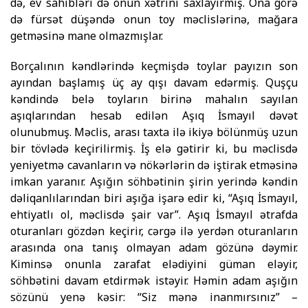
də, ev sahibləri də onun xətrini saxlayırmış. Ona görə
də fürsət düşəndə onun toy məclislərinə, mağara
getməsinə mane olmazmışlar.
Borçalının kəndlərində keçmişdə toylar payızın son
ayından başlamış üç ay qışı davam edərmiş. Quşçu
kəndində belə toyların birinə mahalın sayılan
aşıqlarından hesab edilən Aşıq İsmayıl dəvət
olunubmuş. Məclis, arası taxta ilə ikiyə bölünmüş uzun
bir tövlədə keçirilirmiş. İş elə gətirir ki, bu məclisdə
yeniyetmə cavanların və nökərlərin də iştirak etməsinə
imkan yaranır. Aşığın söhbətinin şirin yerində kəndin
dəliqanlılarından biri aşığa işarə edir ki, “Aşıq İsmayıl,
ehtiyatlı ol, məclisdə şair var”. Aşıq İsmayıl ətrafda
oturanları gözdən keçirir, cərgə ilə yerdən oturanların
arasında ona tanış olmayan adam gözünə dəymir.
Kiminsə onunla zarafat elədiyini güman eləyir,
söhbətini davam etdirmək istəyir. Həmin adam aşığın
sözünü yenə kəsir: “Siz mənə inanmırsınız” –