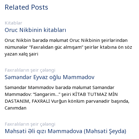
Related Posts
Kitablar
Oruc Nikbinin kitabları
Oruc Nikbin barədə məlumat Oruc Nikbinin şeirlərindən
nümunələr “Faxralıdan güc almışam” şeirlər ktabına ön söz
yazan xalq şairi
Faxralıların şeir çələngi
Səməndər Eyvaz oğlu Məmmədov
Səməndər Məmmədov barədə məlumat Səməndər
Məmmədov: “Səngərim…” şeiri KİTAB TUTMAZ MİN
DASTANIM, FAXRALI Vurğun könlüm pərvanədir başında,
Canımdan
Faxralıların şeir çələngi
Məhsəti Əli qızı Məmmədova (Məhsəti Şeyda)