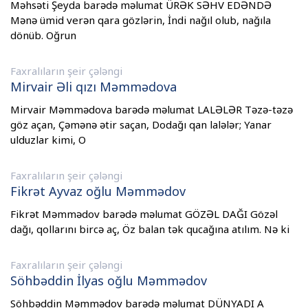
Məhsəti Şeyda barədə məlumat ÜRƏK SƏHV EDƏNDƏ
Mənə ümid verən qara gözlərin, İndi nağıl olub, nağıla
dönüb. Oğrun
Faxralıların şeir çələngi
Mirvair Əli qızı Məmmədova
Mirvair Məmmədova barədə məlumat LALƏLƏR Təzə-təzə
göz açan, Çəmənə ətir saçan, Dodağı qan lalələr; Yanar
ulduzlar kimi, O
Faxralıların şeir çələngi
Fikrət Ayvaz oğlu Məmmədov
Fikrət Məmmədov barədə məlumat GÖZƏL DAĞI Gözəl
dağı, qollarını bircə aç, Öz balan tək qucağına atılım. Nə ki
Faxralıların şeir çələngi
Söhbəddin İlyas oğlu Məmmədov
Söhbəddin Məmmədov barədə məlumat DÜNYADI A