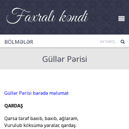
BÖLMƏLƏR
Güllər Pərisi
Güllər Pərisi barədə məlumat
QARDAŞ
Qarsa tərəf baxıb, baxıb, ağlaram,
Vurulub köksümə yaralar, qardaş.