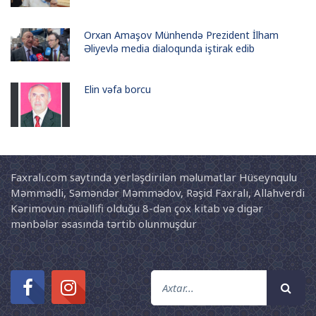
Orxan Amaşov Münhendə Prezident İlham
Əliyevlə media dialoqunda iştirak edib
Elin vəfa borcu
Faxralı.com saytında yerləşdirilən məlumatlar Hüseynqulu
Məmmədli, Səməndər Məmmədov, Rəşid Faxralı, Allahverdi
Kərimovun müəllifi olduğu 8-dən çox kitab və digər
mənbələr əsasında tərtib olunmuşdur