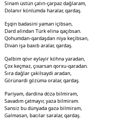
Sinəm üstün çalın-çarpaz dağlaram,
Dolanır könlümdə haralar, qardaş.
Eşqin badəsini yaman içibsən,
Dərd əlindən Türk elinə qaçıbsan.
Qohumdan-qardaşdan niyə keçibsən,
Divan işə baxıb aralar, qardaş.
Qəlbim qövr eyləyir köhnə yaradan,
Çox keçməz, çıxarsan qorxu-qaradan.
Sıra dağlar çəkilsəydi aradan,
Görünərdi gözümə oralar, qardaş.
Pəriyəm, dərdinə dözə bilmirəm,
Savadım çatmayır, yaza bilmirəm.
Sənsiz bu dünyada gəzə bilmirəm,
Gəlməsən, bacılar saralar, qardaş.