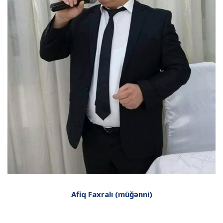
Afiq Faxralı (müğənni)