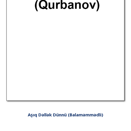
Aşıq Dəllək Dünnü (Balaməmmədli)