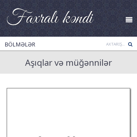
BÖLMƏLƏR
Aşıqlar və müğənnilər