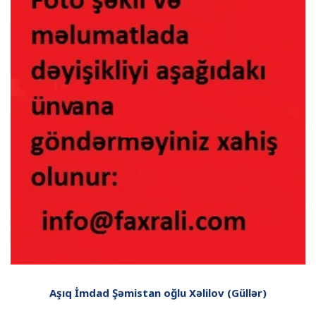
Aşıq İmdad Şəmistan oğlu Xəlilov (Güllər)