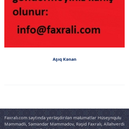
Aşıq Kənan
Faxralı.com saytında yerləşdirilən məlumatlar Hüseynqulu
Məmmədli, Səməndər Məmmədov, Rəşid Faxralı, Allahverdi