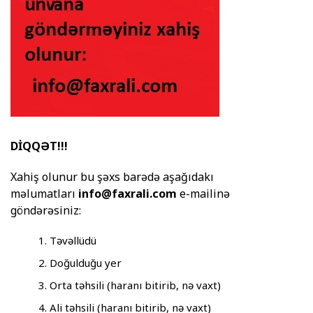
DİQQƏT!!!
Xahiş olunur bu şəxs barədə aşağıdakı
məlumatları
info@faxrali.com
e-mailinə
göndərəsiniz:
Təvəllüdü
Doğulduğu yer
Orta təhsili (haranı bitirib, nə vaxt)
Ali təhsili (haranı bitirib, nə vaxt)