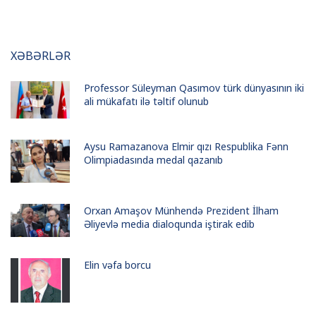
XƏBƏRLƏR
Professor Süleyman Qasımov türk dünyasının iki
ali mükafatı ilə təltif olunub
Aysu Ramazanova Elmir qızı Respublika Fənn
Olimpiadasında medal qazanıb
Orxan Amaşov Münhendə Prezident İlham
Əliyevlə media dialoqunda iştirak edib
Elin vəfa borcu