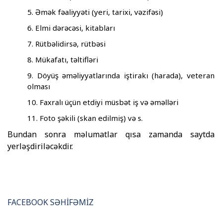
Əmək fəaliyyəti (yeri, tarixi, vəzifəsi)
Elmi dərəcəsi, kitabları
Rütbəlidirsə, rütbəsi
Mükafatı, təltifləri
Döyüş əməliyyatlarında iştirakı (harada), veteran
olması
Faxralı üçün etdiyi müsbət iş və əməlləri
Foto şəkili (skan edilmiş) və s.
Bundan sonra məlumatlar qısa zamanda saytda
yerləşdiriləcəkdir.
FACEBOOK SƏHİFƏMİZ