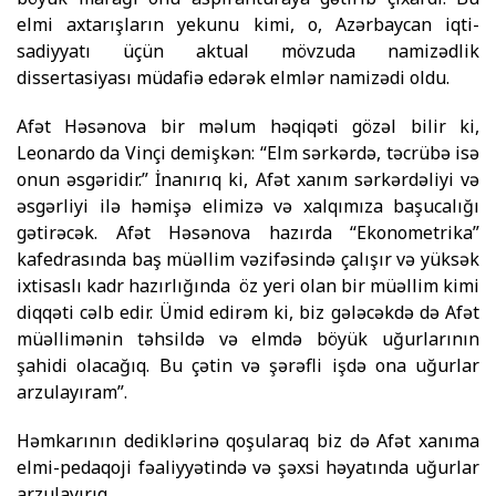
elmi axtarışların yekunu kimi, o, Azərbaycan iqti­
sadiyyatı üçün aktual mövzuda namizədlik
dissertasiyası mü­da­fiə edərək elmlər namizədi oldu.
Afət Həsənova bir məlum həqiqəti gözəl bilir ki,
Leonardo da Vinçi demişkən: “Elm sərkərdə, təcrübə isə
onun əsgəridir.” İnanırıq ki, Afət xanım sərkərdəliyi və
əsgərliyi ilə həmişə elimizə və xalqımıza başu­calığı
gətirəcək. Afət Həsənova hazırda “Ekonometrika”
kafedrasında baş müəllim vəzifəsində çalışır və yüksək
ixtisaslı kadr hazırlı­ğında öz yeri olan bir müəllim kimi
diqqəti cəlb edir. Ümid edirəm ki, biz gələcəkdə də Afət
müəllimənin təhsildə və elmdə böyük uğurlarının
şahidi olacağıq. Bu çətin və şərəfli işdə ona uğurlar
arzulayıram”.
Həmkarının dediklərinə qoşularaq biz də Afət xanıma
elmi-pedaqoji fəaliyyətində və şəxsi həyatında uğurlar
arzulayırıq.