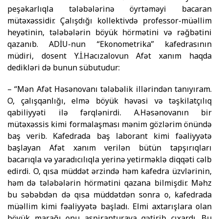
pe­şə­karlıqla tələbələrinə öyrtəməyi bacaran
mütəxəssidir. Çalış­dığı kollektivdə professor-müəllim
heyətinin, tələbələrin böyük hörmətini və rəğbətini
qazanıb. ADİU-nun “Ekono­metrika” ka­fedrasının
müdiri, dosent Y.İ.Hacı­­zalovun Afət xanım haqda
dedikləri də bunun sübutudur:
– “Mən Afət Həsənovanı tələbəlik illərindən tanıyıram.
O, çalışqanlığı, elmə böyük həvəsi və təşkilatçılıq
qabiliyyəti ilə fərqlənirdi. A.Həsə­novanın bir
mütəxəssis kimi formalaşması mənim gözlərim önündə
baş verib. Kafedrada baş laborant kimi fəaliyyətə
başlayan Afət xanım verilən bütün tapşırıqları
bacarıqla və yaradıcılıqla yerinə yetirməklə diqqəti cəlb
edirdi. O, qısa müddət ərzində həm kafedra üzv­lərinin,
həm də tələ­bələrin hörmətini qazana bilmişdir. Məhz
bu səbəbdən də qısa müddətdən sonra o, kafedrada
müəllim kimi fəaliyyətə başladı. Elmi axtarışlara olan
böyük marağı onu aspiranturaya gətirib çıxardı. Bu