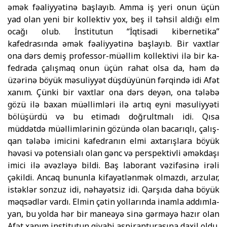
əmək fəaliy­yətinə başlayıb. Amma iş yeri onun üçün
yad olan yeni bir kol­lektiv yox, beş il təhsil aldığı elm
ocağı olub. İnstitutun “İq­tisadi kibernetika”
kafedrasında əmək fəaliy­yətinə başlayıb. Bir vaxtlar
ona dərs demiş professor-müəllim kollektivi ilə bir ka­
fedrada çalışmaq onun üçün rahat olsa da, həm də
üzərinə bö­yük məsu­liyyət düşdüyünün fərqində idi Afət
xanım. Çünki bir vaxtlar ona dərs deyən, ona tələbə
gözü ilə baxan müəl­limləri ilə artıq eyni məsuliyyəti
bölüşürdü və bu etimadı doğrultmalı idi. Qısa
müddətdə müəllimlərinin gözündə olan bacarıqlı, çalış­
qan tələbə imicini kafedranın elmi axtarışlara böyük
həvə­si və potensialı olan gənc və perspektivli əməkdaşı
imici ilə əvəz­ləyə bildi. Baş laborant vəzifəsinə irəli
çəkildi. Ancaq bu­nunla kifayətlənmək olmazdı, arzular,
istəklər sonzuz idi, nəhayətsiz idi. Qarşıda daha böyük
məqsədlər vardı. Elmin çətin yollarında inamla addım­la­
yan, bu yolda hər bir maneəyə sinə gərməyə hazır olan
Afət xanım institutun qiyabi aspiran­turasına daxil oldu.