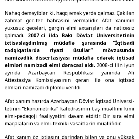
Nahaq deməyiblər ki, haqq əmək yerdə qalmaz. Çəkilən
zəhmət gec-tez bəhrəsini verməlidir. Afət xanımın
yuxusuz gecələri, gərgin elmi axtarışları da nəticəsiz
qalmadı.
2007-ci ildə Bakı Dövlət Universitetinin
ixtisaslaşdırılmış müdafiə şura­sında “İqtisadi
tədqiqatlarda riyazi üsullar” mövzusunda
namizədlik dissertasiyası müdafiə edərək iqtisad
elmləri nami­zədi elmi dərəcəsi aldı.
2008-ci ilin iyun
ayında Azərbaycan Respublikası yanında Ali
Attestasiya Komissiyasının qərarı ilə ona iqtisad
elmləri namizədi diplomu verildi.
Afət xanım hazırda Azərbaycan Dövlət İqtisad Univer­si­
tetinin “Ek­ono­metrika” kafedrasının baş müəllimi kimi
elmi-pedaqoji fəaliy­yətini da­vam etditir. Bir sıra elmi
məqalələrin və elmi-texniki vəsaitlərin müəl­li­fidir.
Afət xanım öz ixtiasını dərindən bilən və onu yüksək