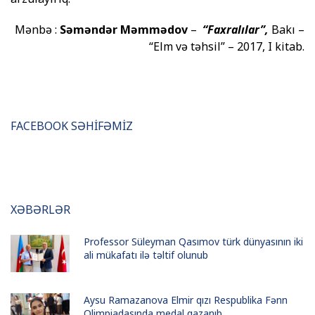
Mənbə :
Səməndər Məmmədov
–
“Faxralılar”,
Bakı –
“Elm və təhsil” – 2017, I kitab.
FACEBOOK SƏHİFƏMİZ
XƏBƏRLƏR
Professor Süleyman Qasımov türk dünyasının iki
ali mükafatı ilə təltif olunub
Aysu Ramazanova Elmir qızı Respublika Fənn
Olimpiadasında medal qazanıb