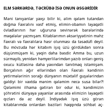
ELM SƏRKƏRDƏ, TƏCRÜBƏ İSƏ ONUN ƏSGƏRİDİR
Məni tanıyanlar yaxşı bilir ki, əlim qələm tutan­dan
doğma Fax­ralını vəsf etmiş, elimin-obamın lə­ya­­qətli
övlad­la­rının hər uğuruna sevi­nərək barələ­rin­də
məqalələr yazmışam. Kitabları­mın əksə­riy­yə­tinin məhz
Faxralı və faxralı­lara həsr olunması da təsa­düfi deyil.
Bu möv­zuda hər kitabım işıq üzü gör­dük­dən sonra
düşünmüşəm ki, yəqin daha bəs­dir. Am­ma bu, uzun
sürməyib, yenidən həm­yerlilərim­dən ya­zıb onları geniş
oxucu kütləsinə daha yaxın­dan ta­nıt­maq istəmi­şəm.
Borçalının ağır ellərindən olan Fax­ralı kən­di­nin
yetirmələrinin sorağı dünyanın müx­təlif guşə­lərindən
gəldiyi bir vaxtda mənim qələ­mim necə susa bilər?!
Qələmimi ilhama gətirən bir odur ki, kəndimizin
şöhrətini dünyaya yayanlar arasında elimizin ləyaqətli
qızları da az deyil. İndiyədək işıq üzü görən
kitablarımda onlardan bəziləri haqqında söhbət aç­