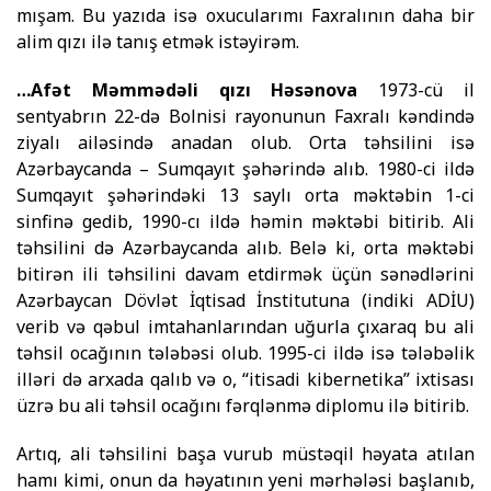
mışam. Bu yazıda isə oxucularımı Faxralının daha bir
alim qızı ilə tanış etmək istəyirəm.
…Afət Məmmədəli qızı Həsənova
1973-cü il
sentyabrın 22-də Bolnisi rayonunun Faxralı kəndində
ziyalı ailəsində anadan olub. Orta təhsilini isə
Azərbaycanda – Sumqayıt şəhə­rində alıb. 1980-ci ildə
Sumqayıt şəhərindəki 13 saylı orta məktəbin 1-ci
sinfinə gedib, 1990-cı ildə həmin məktəbi bitirib. Ali
təhsilini də Azərbaycanda alıb. Belə ki, orta məktəbi
bitirən ili təhsilini davam etdirmək üçün sənədlərini
Azərbaycan Döv­lət İqtisad İnstitutuna (in­diki ADİU)
verib və qəbul imta­han­larından uğurla çıxaraq bu ali
təhsil oca­ğının tələbəsi olub. 1995-ci ildə isə tələbəlik
illəri də arxada qalıb və o, “itisadi kibernetika” ixtisası
üzrə bu ali təhsil ocağını fərqlənmə dip­lomu ilə bitirib.
Artıq, ali təhsilini başa vurub müstəqil həyata atılan
hamı kimi, onun da həyatının yeni mərhələsi başlanıb,