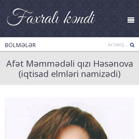
BÖLMƏLƏR
Afət Məmmədəli qızı Həsənova
(iqtisad elmləri nami­zədi)