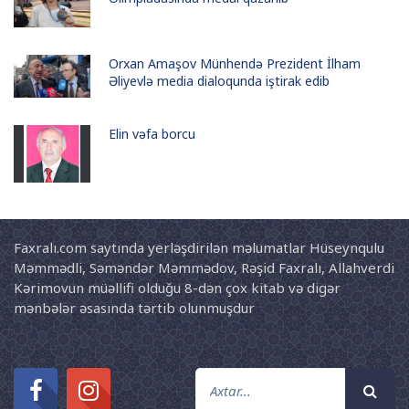
Orxan Amaşov Münhendə Prezident İlham
Əliyevlə media dialoqunda iştirak edib
Elin vəfa borcu
Faxralı.com saytında yerləşdirilən məlumatlar Hüseynqulu
Məmmədli, Səməndər Məmmədov, Rəşid Faxralı, Allahverdi
Kərimovun müəllifi olduğu 8-dən çox kitab və digər
mənbələr əsasında tərtib olunmuşdur