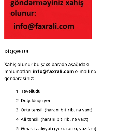
DİQQƏT!!!
Xahiş olunur bu şəxs barədə aşağıdakı
məlumatları
info@faxrali.com
e-mailinə
göndərəsiniz:
Təvəllüdü
Doğulduğu yer
Orta təhsili (haranı bitirib, nə vaxt)
Ali təhsili (haranı bitirib, nə vaxt)
Əmək fəaliyyəti (yeri, tarixi, vəzifəsi)