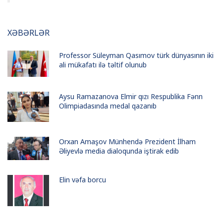
XƏBƏRLƏR
Professor Süleyman Qasımov türk dünyasının iki
ali mükafatı ilə təltif olunub
Aysu Ramazanova Elmir qızı Respublika Fənn
Olimpiadasında medal qazanıb
Orxan Amaşov Münhendə Prezident İlham
Əliyevlə media dialoqunda iştirak edib
Elin vəfa borcu