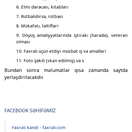
Elmi dərəcəsi, kitabları
Rütbəlidirsə, rütbəsi
Mükafatı, təltifləri
Döyüş əməliyyatlarında iştirakı (harada), veteran
olması
Faxralı üçün etdiyi müsbət iş və əməlləri
Foto şəkili (skan edilmiş) və s.
Bundan sonra məlumatlar qısa zamanda saytda
yerləşdiriləcəkdir.
FACEBOOK SƏHİFƏMİZ
Faxralı kəndi - faxrali.com