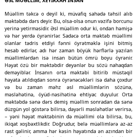
ƏSL MÜƏLLİM, XEYİRXAH İNSAN
Müəllim təkcə o deyil ki, müvafiq sahədə təhsil alıb
məktəbdə dərs deyir. Bu, olsa-olsa onun vəzifə borcunu
yerinə yetirməsidir. Əsl mü­­əllim odur ki, ondan həmişə
və hər yerdə öy­rə­nirlər. Sadəcə orta məktəb müəllimi
olan­lar təd­ris etdiyi fənni öyrətməklə işini bitmiş
hesab edirlər, adı hər zaman böyük hərflərlə yazılan
müəllimlərdən isə insan bütün ömrü boyu öyrə­nir.
Həyat özü bir məktəbdir deyən­lər bu sözü nahaqdan
deməyiblər. İnsanın orta məktə­bi biti­rib müstəqil
həyata atıl­dıq­dan sonra öyrənəcəkləri isə daha çoxdur
və bu zaman məhz əsl müəllim­lərin sözünə,
məsləhətinə, öyüd-nəsihətinə ehtiyac duyulur. Orta
məktəbdə sənə dərs demiş müəllim sonradan da sənə
düzgün yol göstərə bilirsə, dəyərli məsləhətlər verirsə,
– yəni həyat məktəbinin də müəllimi ola bilirsə, bu,
ikiqat xoşbəxtlikdir. Doğrudur, belə müəllimlərə az-az
rast gəlinir, amma hər kəsin həyatında ən azından bir