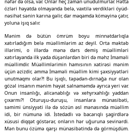
nəfər də olsa, var. Onlar heç zaman unudulmurlar. Hətta
özləri həyatda olmayanda belə, vax­tilə verdikləri öyüd-
nəsihət sənin karına gəlir, dar məqamda köməyinə çatır,
yo­luna işıq salır.
Mənim də bütün ömrüm boyu minnətdarlıqla
xatırladığım belə müəl­lim­lərim az deyil. Orta məktəb
illərimi, o illərdə mənə dərs demiş mü­əllimləri
xatırlayanda ilk yada düşənlərdən biri də məhz İmaməli
müəllimdir. Müəl­limlərimin hamısının xatirəsi mənim
üçün əzizdir, amma İmaməli müəllim kimi şəxsiyyətləri
unutmaqmı olar?! Bu işıqlı, təpədən-dırnağa nur olan
gözəl insanın mənim həyat salnaməmdə ayrıca yeri var.
Onun insanlığı, alicənablığı və xehyrxahlığı yaddan
çıxarmı?! Oturuşu-duruşu, insanlara münasibəti,
səmimi ünsiyyəti ilə də sözün əsl mənasında müəllim
idi, bir nümunə idi. İstedadlı və bacarıqlı şagirdlərə
xüsusi diqqət göstərər, onların hər uğuruna sevinərdi.
Mən bunu özümə qarşı münasibətində də görmüşdüm.