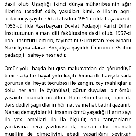
daxil olub. Uşaqlığı ikinci dünya müharibəsinin ağır
illərinə təsadüf edib, yaşıdları kimi, o illərin ağrı-
acılarını yaşayıb. Orta təhsilini 1951-ci ildə başa vurub.
1953-cü ildə Azərbaycan Dövlət Pedaqoji Xarici Dillər
İnstitutunun alman dili fakültəsinə daxil olub. 1957-ci
ildə institutu bitirib, təyinatını Gürcüstan SSR Maarif
Nazirliyinə alaraq Borçalıya qayıdıb. Ömrünün 35 ilini
pedaqoji sahəyə həsr edir.
Ömür yolu haqda bu qısa məlumatdan da göründüyü
kimi, sadə bir həyat yolu keçib. Amma ilk baxışda sadə
görünsə də, həyat təcrübəsi ilə zəngin, xeyirxahlıqlarla
dolu, hər anı ilə öyünüləsi, qürur duyulası bir ömür
yaşayıb İmaməli müəllim. Həm elin-obanın, həm də
dərs dediyi şagirdlərin hörmət və məhəbbətini qazanıb.
Nahaq deməyiblər ki, insanın ömrü yaşadığı illərin sayı
ilə yox, əməlləri ilə ilə ölçülür, onu tanıyanların
yaddaşına necə yazılması ilə mənalı olur. İmaməli
müəllim də ölməzliyini, əbədi yaşarlığını xeyirxah