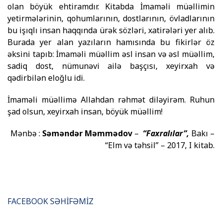
olan böyük ehtiramdır. Kitabda İmaməli müəllimin
yetirmələrinin, qohumlarının, dostlarının, övladlarının
bu işıqlı insan haqqında ürək sözləri, xatirələri yer alıb.
Burada yer alan yazıların ha­mı­sın­da bu fikirlər öz
əksini tapıb: İmaməli müəllim əsl insan və əsl mü­əl­lim,
sadiq dost, nümunəvi ailə başçısı, xeyirxah və
qədirbilən eloğlu idi.
İmaməli müəllimə Allahdan rəhmət diləyirəm. Ruhun
şad olsun, xeyirxah insan, böyük müəllim!
Mənbə :
Səməndər Məmmədov
–
“Faxralılar”,
Bakı –
“Elm və təhsil” – 2017, I kitab.
FACEBOOK SƏHİFƏMİZ