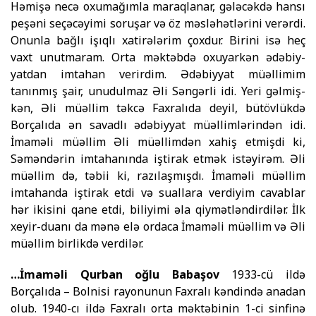
Həmişə necə oxumağımla maraq­la­nar, gələcəkdə hansı
peşəni seçə­cəyimi soruşar və öz məsləhətlərini ve­rər­di.
Onunla bağlı işıqlı xati­rə­lərim çoxdur. Birini isə heç
vaxt unutma­ram. Orta məktəbdə oxuyarkən ədə­biy­
yatdan imtahan verirdim. Ədəbiy­yat müəllimim
tanınmış şair, unu­dulmaz Əli Səngərli idi. Yeri gəlmiş­
kən, Əli müəllim təkcə Faxralıda deyil, bütövlükdə
Borçalıda ən savadlı ədə­biyyat müəllimlərindən idi.
İmaməli müəllim Əli müəllimdən xahiş etmişdi ki,
Səməndərin imtahanında iştirak etmək istəyirəm. Əli
müəllim də, təbii ki, razılaşmışdı. İmaməli müəllim
imtahanda iştirak etdi və suallara verdiyim cavablar
hər ikisini qane etdi, biliyimi əla qiymətləndirdilər. İlk
xeyir-duanı da mənə elə ordaca İmaməli müəllim və Əli
müəllim birlikdə verdilər.
…İmaməli Qurban oğlu Babaşov
1933-cü ildə
Borçalıda – Bolnisi rayonunun Faxralı kəndində anadan
olub. 1940-cı ildə Faxralı orta məktəbinin 1-ci sinfinə