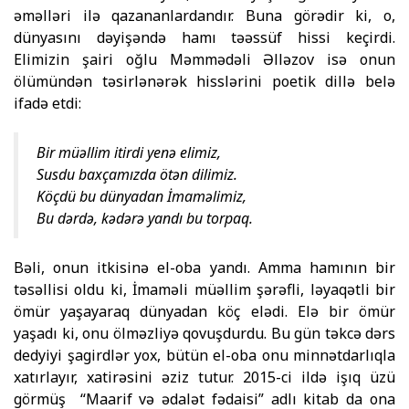
əməlləri ilə qazananlardandır. Buna görədir ki, o,
dünyasını dəyişəndə hamı təəssüf hissi keçirdi.
Elimizin şairi oğlu Məmmədəli Əlləzov isə onun
ölümündən təsirlənərək hisslərini poetik dillə belə
ifadə etdi:
Bir müəllim itirdi yenə elimiz,
Susdu baxçamızda ötən dilimiz.
Köçdü bu dünyadan İmaməlimiz,
Bu dərdə, kədərə yandı bu torpaq.
Bəli, onun itkisinə el-oba yandı. Amma hamının bir
təsəllisi oldu ki, İmaməli müəllim şərəfli, ləyaqətli bir
ömür yaşayaraq dünyadan köç elədi. Elə bir ömür
yaşadı ki, onu ölməzliyə qovuşdurdu. Bu gün təkcə dərs
dedyiyi şagirdlər yox, bütün el-oba onu minnətdarlıqla
xatırlayır, xatirəsini əziz tutur. 2015-ci ildə işıq üzü
görmüş “Maarif və ədalət fə­da­isi” adlı kitab da ona