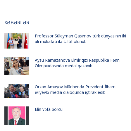
XƏBƏRLƏR
Professor Süleyman Qasımov türk dünyasının iki
ali mükafatı ilə təltif olunub
Aysu Ramazanova Elmir qızı Respublika Fənn
Olimpiadasında medal qazanıb
Orxan Amaşov Münhendə Prezident İlham
Əliyevlə media dialoqunda iştirak edib
Elin vəfa borcu