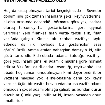
HƏYATDA AMALI HALALLIQ OLDU
Heç də uzaq olmayan tarixi keçmişimizdə – Sovetlər
dönə­min­də çox zaman insanlara şəxsi key­fiyyətlərinə,
el-oba ara­sında qa­zan­­dığı hörmətə görə yox, sa­dəcə
olaraq tərcümeyi-hal göstə­ri­ci­lə­ri­nə görə qiymət
verirdilər. Yəni filankəs filan yerdə təhsil alıb, fi­lan
vəzifədə çalışıb. Kimisə bir rəhbər vəzifəyə təyin
edəndə də ilk növbədə bu göstəricilər əsas
götürülürdü. Amma atalar nahaq­dan deməyib ki, elin
gözü tərəzədir. Eldə-obada adama tutduğu vəzifəyə
görə yox, insanlığına, el adamı olmasına görə hörmət
edirlər. Vəzifəni gəldi-gedər, insanlığı, xeyirxahlığı isə
əbədi, heç zaman unudulmayan kimi dəyərləndiriblər.
Vəzifəni məq­səd yox, elinə-obasına daha çox xeyir
vermək üçün bir vasitə hesab edənlər isə vəzifə adamı
ol­maqdan çox el adamı olmağa çalışıblar, bundan qürur
duyub­lar. Çünki yaxşı biliblər ki, insanı yaşadan onun
əməlləridir.