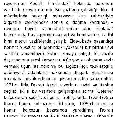
rayo­nunun Abdallı kəndindəki kol­xozda aqronom
vəzifəsinə təyin olunub. Bu vəzifədə çalış­dığı dörd il
müddətində bacarıqlı mütəxəssis kimi rəhbərliyin
diqqətini çəkdiyindən sonra o, doğma kəndində –
rayonun bö­yük təsərrüfatlarından olan “Qələbə”
kolxozunda baş aqronom və partiya komitə­sinin katibi
kimi məsul vəzifələrdə çalışıb. Eldə-obada qazandığı
hörmətlə vəzifə pillələrindəki yüksəlişi bir-birini üzvi
şəkildə tamamlayıb. Sübut etməyə çalışıb ki, vəzifə
daşımaq ona şəxsi karyerası üçün yox, el-obasına xeyir
vermək üçün lazımdır. Və bu işgüzarlığı, təşkilatçılıq
qabi­liy­yəti, adamlara maksimum diqqətlə yanaşması
ona daha böyük etimadlar göstərilməsinə səbəb olub.
1971-ci ildə Faxralı kənd sovetinin sədri vəzifəsinə
seçilib. İki il bu vəzifədə çalışdıqdan sonra “Qələbə”
kolxozunun sədri vəzifəsinə irəli çəkilib. 1973-1975-ci
illərdə həmin kolxozun sədri olub, 1975-ci ildən isə
həmin kolxozun bazasında yaradılmış Faxralı
üzümçülük sovxozuna 16 il fasiləsiz olaraq rəhbərlik