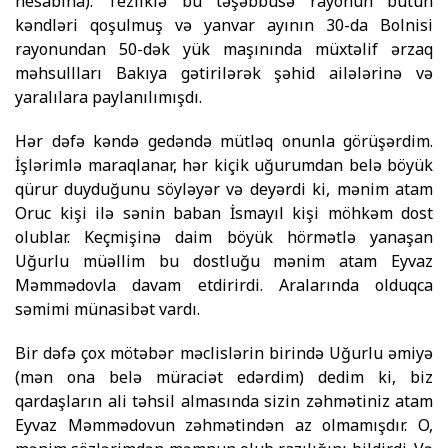
he­sa­bına). Tezliklə bu təşəbbüsə rayonun bütün
kəndləri qoşul­muş və yanvar ayının 30-da Bolnisi
rayonundan 50-dək yük maşınında müxtəlif ərzaq
məhsullları Bakıya gətirilərək şəhid ailələrinə və
yaralılara paylanılımışdı.
Hər dəfə kəndə gedəndə mütləq onunla görüşərdim.
İşlə­rimlə maraqlanar, hər kiçik uğurumdan belə böyük
qürur duy­du­ğunu söyləyər və deyərdi ki, mənim atam
Oruc kişi ilə sənin baban İsmayıl kişi möhkəm dost
olublar. Keçmişinə daim bö­yük hörmətlə yanaşan
Uğurlu müəllim bu dostluğu mənim atam Eyvaz
Məmmədovla davam etdirirdi. Aralarında olduqca
səmimi münasibət vardı.
Bir dəfə çox mötəbər məclislərin birində Uğurlu əmiyə
(mən ona belə müraciət edərdim) dedim ki, biz
qardaşların ali təhsil almasında sizin zəhmətiniz atam
Eyvaz Məmmədovun zəhmə­tindən az olmamışdır. O,