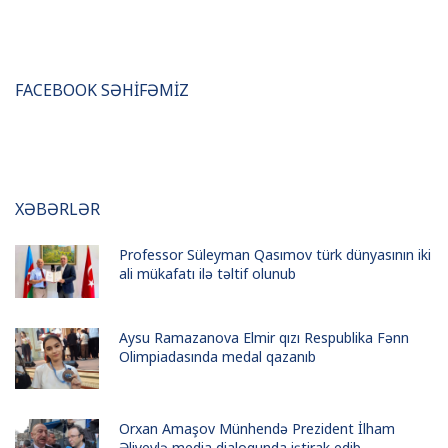
FACEBOOK SƏHİFƏMİZ
XƏBƏRLƏR
Professor Süleyman Qasımov türk dünyasının iki
ali mükafatı ilə təltif olunub
Aysu Ramazanova Elmir qızı Respublika Fənn
Olimpiadasında medal qazanıb
Orxan Amaşov Münhendə Prezident İlham
Əliyevlə media dialoqunda iştirak edib