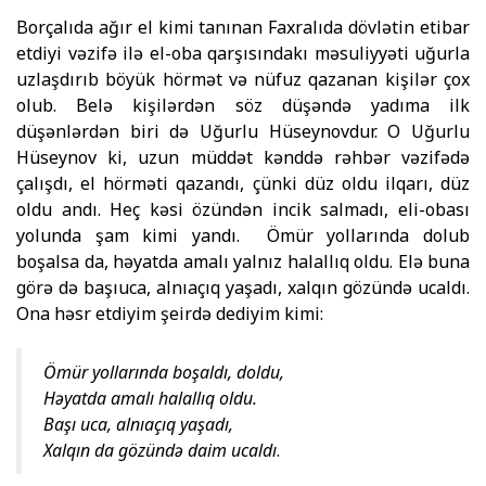
Borçalıda ağır el kimi tanınan Faxralıda dövlətin etibar
et­diyi vəzifə ilə el-oba qarşısındakı məsuliyyəti uğurla
uzlaşdırıb böyük hörmət və nüfuz qazanan kişilər çox
olub. Belə kişi­lərdən söz düşəndə yadıma ilk
düşənlərdən biri də Uğurlu Hüsey­novdur. O Uğurlu
Hüseynov ki, uzun müddət kənddə rəhbər vəzifədə
çalışdı, el hörməti qazandı, çünki düz oldu ilqarı, düz
oldu andı. Heç kəsi özündən incik salmadı, eli-obası
yolunda şam kimi yandı. Ömür yollarında dolub
boşalsa da, həyat­da amalı yalnız halallıq oldu. Elə buna
görə də başıuca, alnıaçıq yaşadı, xalqın gözündə ucaldı.
Ona həsr etdiyim şeirdə dediyim kimi:
Ömür yollarında boşaldı, doldu,
Həyatda amalı halallıq oldu.
Başı uca, alnıaçıq yaşadı,
Xalqın da gözündə daim ucaldı
.