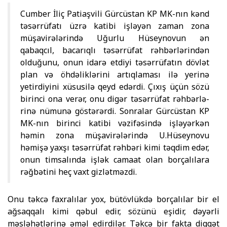
Cumber İliç Patiaşvili Gürcüstan KP MK-nın kənd
tə­sər­rüfatı üzrə katibi işləyən zaman zona
müşavirələrində Uğur­lu Hüseynovun ən
qabaqcıl, bacarıqlı təsərrüfat rəhbərlərindən
olduğunu, onun idarə etdiyi təsərrüfatın dövlət
plan və öhdə­lik­lərini artıqlaması ilə yerinə
yetirdiyini xüsusilə qeyd edərdi. Çı­xış üçün sözü
birinci ona verər, onu digər təsərrüfat rəhbər­lə­
rinə nümunə göstərərdi. Sonralar Gürcüstan KP
MK-nın birinci katibi vəzifəsində işləyərkən
həmin zona müşavirələrində U.Hü­sey­novu
həmişə yaxşı təsərrüfat rəhbəri kimi təqdim edər,
onun timsalında işlək camaat olan borçalılara
rəğbətini heç vaxt gizlətməzdi.
Onu təkcə faxralılar yox, bütövlükdə borçalılar bir el
ağsaq­qa­lı kimi qəbul edir, sözünü eşidir, dəyərli
məsləhətlərinə əməl edirdilər. Təkcə bir fakta diqqət