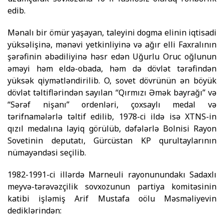
edib.
Mənalı bir ömür yaşayan, taleyini dogma elinin iqtisadi
yük­sə­lişinə, mənəvi yetkinliyinə və ağır elli Faxralının
şərəfinin əbədiliyinə həsr edən Uğurlu Oruc oğlunun
əməyi həm eldə-obada, həm də dövlət tərəfindən
yüksək qiymətləndirilib. O, sovet dövrünün ən böyük
dövlət təltiflərindən sayılan “Qırmızı Əmək bayrağı” və
“Sərəf nişanı” ordenləri, çoxsaylı me­dal və
tərifnamələrlə təltif edilib, 1978-ci ildə isə XTNS-in
qızıl medalına layiq görülüb, dəfələrlə Bolnisi Rayon
Sovetinin deputatı, Gürcüstan KP qurultaylarının
nümayəndəsi seçilib.
1982-1991-ci illərdə Marneuli rayonunundakı Sadaxlı
meyvə-tərəvəzçilik sovxozunun partiya komitəsinin
katibi işləmiş Arif Mustafa oölu Məsməliyevin
dediklərindən: