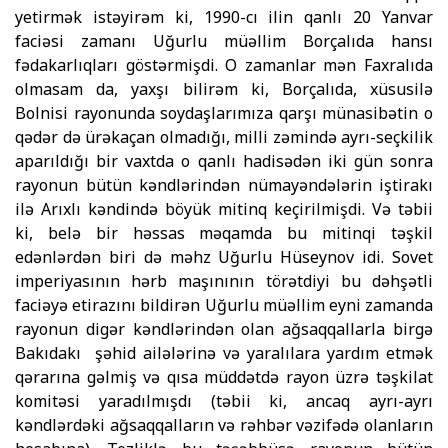
yetirmək istəyirəm ki, 1990-cı ilin qanlı 20 Yanvar
faciəsi zamanı Uğurlu müəllim Borçalıda hansı
fədakarlıqları göstərmişdi. O zamanlar mən Faxralıda
ol­ma­sam da, yaxşı bilirəm ki, Borçalıda, xüsusilə
Bolnisi rayo­nun­da soydaşlarımıza qarşı münasibətin o
qədər də ürəkaçan ol­madığı, milli zəmində ayrı-seçkilik
aparıldığı bir vaxtda o qanlı hadisədən iki gün sonra
rayonun bütün kəndlərindən nümayəndələrin iştirakı
ilə Arıxlı kəndində böyük mitinq keçirilmişdi. Və təbii
ki, belə bir həssas məqamda bu mitinqi təşkil
edənlərdən biri də məhz Uğurlu Hüseynov idi. Sovet
imperiyasının hərb maşınının törətdiyi bu dəhşətli
faciəyə etirazını bildirən Uğurlu müəllim eyni zamanda
rayonun digər kəndlərindən olan ağsaqqallarla birgə
Bakıdakı şəhid ailələrinə və yaralılara yardım etmək
qərarına gəlmiş və qısa müddətdə rayon üzrə təşkilat
komitəsi yaradılmışdı (təbii ki, ancaq ayrı-ayrı
kəndlərdəki ağsaqqalların və rəhbər vəzifədə olanların