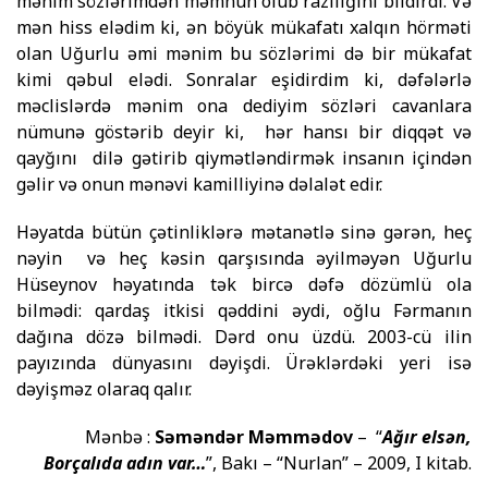
mənim sözlərimdən məmnun olub razılığını bildirdi. Və
mən hiss elədim ki, ən böyük mükafatı xal­qın hörməti
olan Uğurlu əmi mənim bu sözlərimi də bir mü­kafat
kimi qəbul elədi. Sonralar eşidirdim ki, dəfələrlə
məclis­lərdə mənim ona dediyim sözləri cavanlara
nümunə göstərib de­yir ki, hər hansı bir diqqət və
qayğını dilə gətirib qiymətlən­dir­mək insanın içindən
gəlir və onun mənəvi kamilliyinə dəlalət edir.
Həyatda bütün çətinliklərə mətanətlə sinə gərən, heç
nəyin və heç kəsin qarşısında əyilməyən Uğurlu
Hüseynov həyatında tək bircə dəfə dözümlü ola
bilmədi: qardaş itkisi qəddini əydi, oğlu Fərmanın
dağına dözə bilmədi. Dərd onu üzdü. 2003-cü ilin
payızında dünyasını dəyişdi. Ürəklərdəki yeri isə
dəyişməz olaraq qalır.
Mənbə :
Səməndər Məmmədov
– “
Ağır elsən,
Borçalıda adın var…
”, Bakı – “Nurlan” – 2009, I kitab.