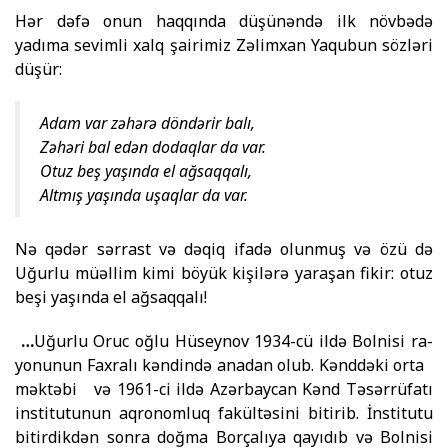
Hər dəfə onun haqqında düşünəndə ilk növbədə
yadıma sevimli xalq şairimiz Zəlimxan Yaqubun sözləri
düşür:
Adam var zəhərə döndərir balı,
Zəhəri bal edən dodaqlar da var.
Otuz beş yaşında el ağsaqqalı,
Altmış yaşında uşaqlar da var.
Nə qədər sərrast və dəqiq ifadə olunmuş və özü də
Uğurlu müəllim kimi böyük kişilərə yaraşan fikir: otuz
beşi yaşında el ağsaqqalı!
…
Uğurlu Oruc oğlu Hüseynov 1934-cü ildə Bolnisi ra­
yo­nu­nun Faxralı kəndində anadan olub. Kənddəki orta
məktəbi və 1961-ci ildə Azərbaycan Kənd Təsərrüfatı
institutunun aqro­nom­luq fakültəsini bitirib. İnstitutu
bitirdikdən sonra doğma Bor­çalıya qayıdıb və Bolnisi