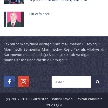
Elin vəfa borcu
Faxralı.com saytında yerləşdirilən məlumatlar Hüseynqulu
Məmmədli, Səməndər Məmmədov, Rəşid Faxralı, Allahverdi
Kərimovun müəllifi olduğu 8-dən çox kitab və digər
mənbələr əsasında tərtib olunmuşdur
(c) 2007-2019. Gürcüstan, Bolnisi rayonu Faxralı kəndinin
veb saytı