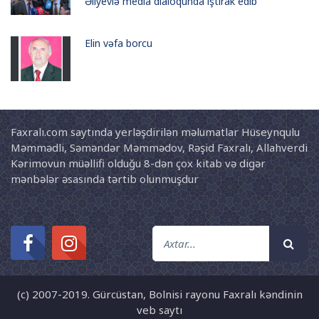
Əliyevlə media dialoqunda iştirak edib
Elin vəfa borcu
Faxralı.com saytında yerləşdirilən məlumatlar Hüseynqulu
Məmmədli, Səməndər Məmmədov, Rəşid Faxralı, Allahverdi
Kərimovun müəllifi olduğu 8-dən çox kitab və digər
mənbələr əsasında tərtib olunmuşdur
(c) 2007-2019. Gürcüstan, Bolnisi rayonu Faxralı kəndinin
veb saytı