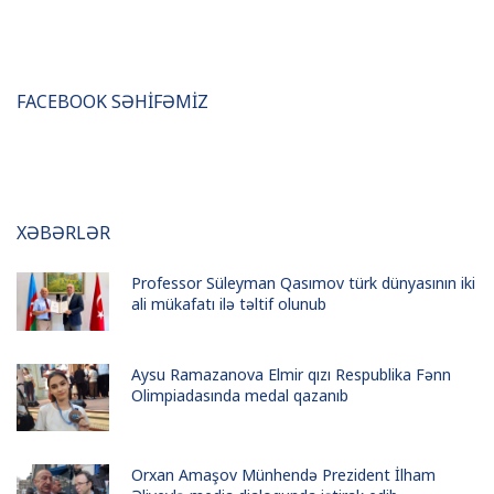
FACEBOOK SƏHİFƏMİZ
XƏBƏRLƏR
Professor Süleyman Qasımov türk dünyasının iki
ali mükafatı ilə təltif olunub
Aysu Ramazanova Elmir qızı Respublika Fənn
Olimpiadasında medal qazanıb
Orxan Amaşov Münhendə Prezident İlham