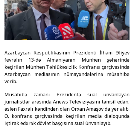
Azərbaycan Respublikasının Prezidenti İlham Əliyev
fevralın 13-də Almaniyanın Münhen şəhərində
keçirilən Münhen Təhlükəsizlik Konfransı çərçivəsində
Azərbaycan mediasının nümayəndələrinə müsahibə
verib.
Müsahibə zamanı Prezidentə sual ünvanlayan
jurnalistlər arasında Anews Televiziyasını təmsil edən,
əslən Faxralı kəndindən olan Orxan Amaşov da yer alıb.
O, konfrans çərçivəsində keçirilən media dialoqunda
iştirak edərək dövlət başçısına sual ünvanlayıb.