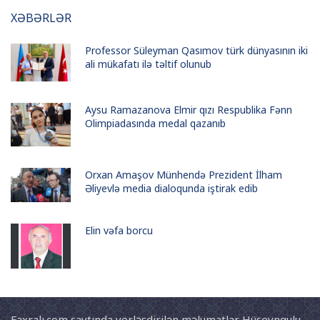
XƏBƏRLƏR
Professor Süleyman Qasımov türk dünyasının iki
ali mükafatı ilə təltif olunub
Aysu Ramazanova Elmir qızı Respublika Fənn
Olimpiadasında medal qazanıb
Orxan Amaşov Münhendə Prezident İlham
Əliyevlə media dialoqunda iştirak edib
Elin vəfa borcu
Faxralı.com saytında yerləşdirilən məlumatlar Hüseynqulu