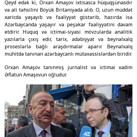
Qeyd edək ki, Orxan Amaşov ixtisasca hüquqşünasdır
və ali təhsilini Böyük Britaniyada alıb. O, uzun müddət
xaricdə yaşayıb və fəaliyyət göstərib, hazırda isə
Azərbaycanda yaşayır və peşəkar fəaliyyətini davam
etdirir. Hüquq və ictimai-siyasi mövzularda analitik
yazılarla çıxış edir, tarix, ədəbiyyat və beynəlxalq
proseslərlə bağlı araşdırmalar aparır. Beynəlxalq
mühitdə tanınan azərbaycanlı mütəxəssislərdən biridir.
Orxan Amaşov tanınmış jurnalist və ictimai xadim
Əflatun Amaşovun oğludur.