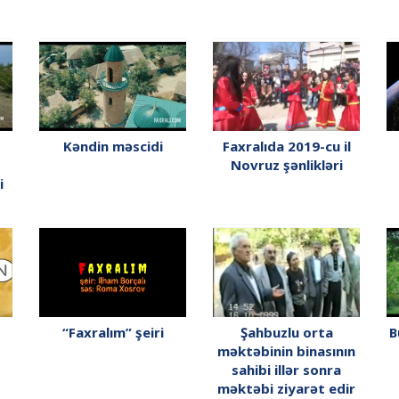
Kəndin məscidi
Faxralıda 2019-cu il
Novruz şənlikləri
i
“Faxralım” şeiri
Şahbuzlu orta
B
məktəbinin binasının
sahibi illər sonra
məktəbi ziyarət edir