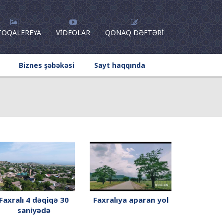
TOQALEREYA
VIDEOLAR
QONAQ DƏFTƏRI
Biznes şəbəkəsi
Sayt haqqında
Faxralı 4 dəqiqə 30
Faxralıya aparan yol
saniyədə