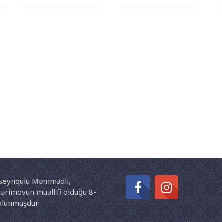
Hüseynqulu Məmmədli,
ərimovun müəllifi olduğu 8-
 olunmuşdur