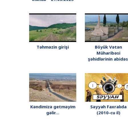
Təhməzin girişi
Böyük Vətən
Müharibəsi
şəhidlərinin abidəs
Kəndimizə getməyim
Səyyah Faxralıda
gəlir…
(2010-cu il)