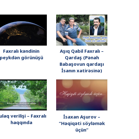
Faxralı kəndinin
Aşıq Qabil Faxralı –
peykdən görünüşü
Qardaş (Pənah
Babaşovun qardaşı
İsanın xatirəsinə)
ulaq verilişi – Faxralı
İsaxan Aşurov –
haqqında
“Həqiqəti söyləmək
üçün”