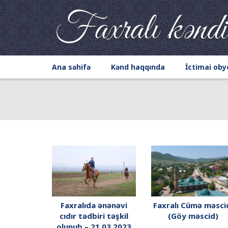
Ana səhifə
Kənd haqqında
İctimai oby
Faxralıda ənənəvi
Faxralı Cümə məsci
cıdır tədbiri təşkil
(Göy məscid)
olunub – 21.03.2023