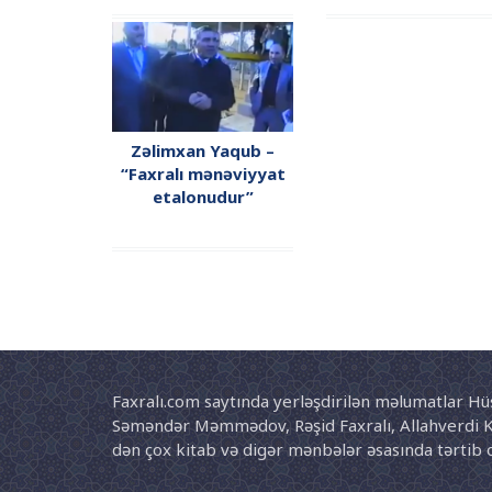
Zəlimxan Yaqub –
“Faxralı mənəviyyat
etalonudur”
Faxralı.com saytında yerləşdirilən məlumatlar 
Səməndər Məmmədov, Rəşid Faxralı, Allahverdi K
dən çox kitab və digər mənbələr əsasında tərtib