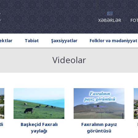
XƏBƏRLƏR
FO
ektlər
Təbiət
Şəxsiyyətlər
Folklor və mədəniyyət
Videolar
di
Başkeçid Faxralı
Faxralının payız
yaylağı
görüntüsü