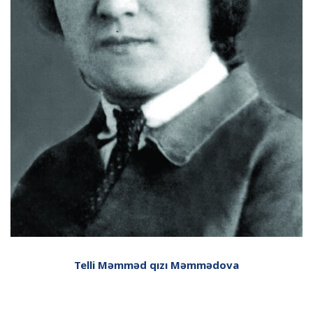
Telli Məmməd qızı Məmmə­dova