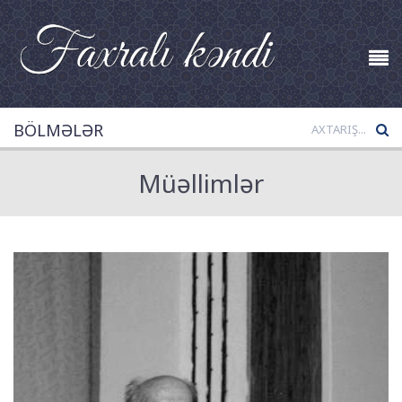
BÖLMƏLƏR
Müəllimlər