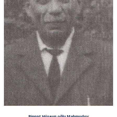
Binnət Hüseyn oğlu Mah­mu­dov