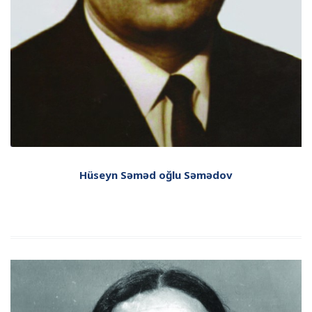
Hüseyn Səməd oğlu Səmədov