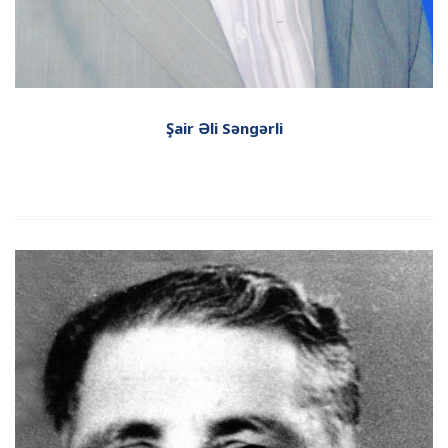
Şair Əli Səngərli