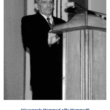
Hüseynqulu Məmməd oğlu Məmmədli